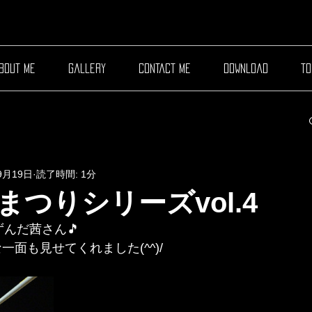
bout me
gallery
contact me
download
to
9月19日
読了時間: 1分
まつりシリーズvol.4
なずんだ茜さん🎵
lな一面も見せてくれました(^^)/