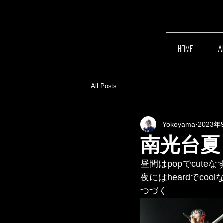
home
a
All Posts
Yokoyama
2023年
南光台夏
昼間はpopでcute
夜にはheardでcoo
つづく