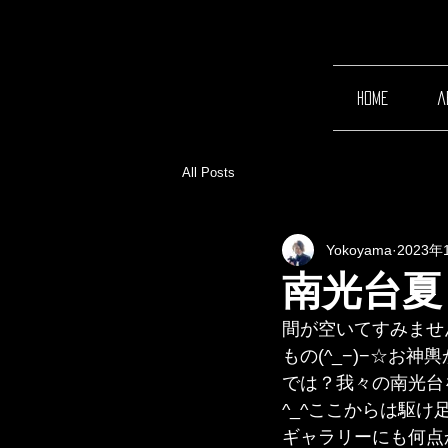
home
a
All Posts
Yokoyama
2023年
南光台夏
間が空いてすみませ
もの(^_−)−☆
では？我々の南光台
^_^ここからは駆
ギャラリーにも何点