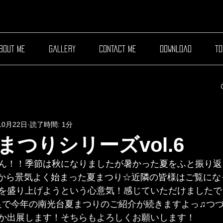
bout me
gallery
contact me
download
to
10月22日
読了時間: 1分
まつりシリーズvol.6
ん！！季節は秋になりましたが暑かった夏をふと振り返
お神輿から景気よく始まった夏まつり☆近隣の皆様はご覧に
を盛り上げようという心意気！感じていただけましたで
け足で今年の南光台夏まつりのご紹介が続きますよっ♫つ
か出展します！そちらもよろしくお願いします！